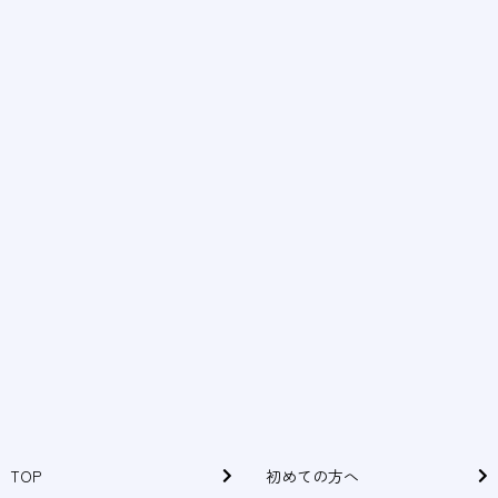
お問い合わせ
079-563-2580
当院は予約制になります
診療時間
月
火
水
木
金
土
日
10:00〜13:00
ー
●
●
●
●
●
●
14:00〜19:00
ー
●
●
●
●
●
ー
※セミナー参加などにより不定休の場合もございます
TOP
初めての方へ